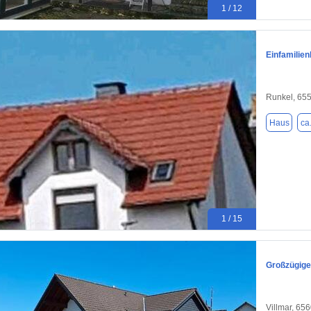
1 / 12
Einfamilien
Runkel, 65
Haus
ca
1 / 15
Großzügiges
Villmar, 65