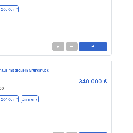
. 266,00 m²
★
➦
➜
nhaus mit großem Grundstück
340.000 €
606
. 204,00 m²
Zimmer 7