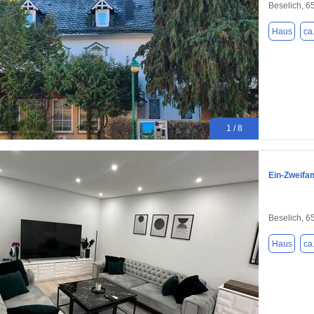
Beselich, 6
Haus
ca
1 / 8
Ein-Zweifam
Beselich, 6
Haus
ca