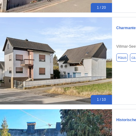
1 / 20
Charmantes
Villmar-See
Haus
ca
1 / 10
Historisch