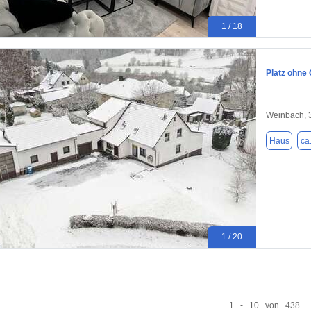
1 / 18
Platz ohne 
Weinbach, 
Haus
ca
1 / 20
1 - 10 von 438