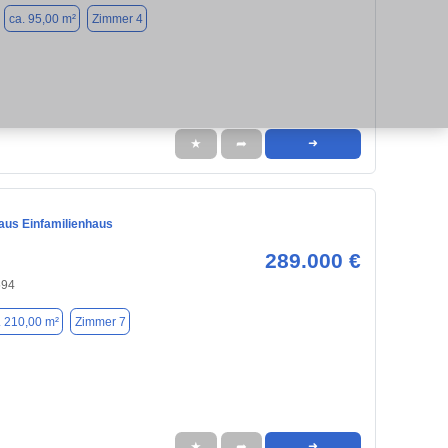
ca. 95,00 m²
Zimmer 4
★
➦
➜
us Einfamilienhaus
289.000 €
594
. 210,00 m²
Zimmer 7
★
➦
➜