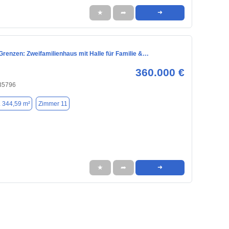
★
➦
➜
Grenzen: Zweifamilienhaus mit Halle für Familie &…
360.000 €
35796
. 344,59 m²
Zimmer 11
★
➦
➜