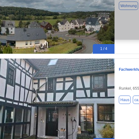
Wohnung
1 / 4
Fachwerkha
Runkel, 65
Haus
ca