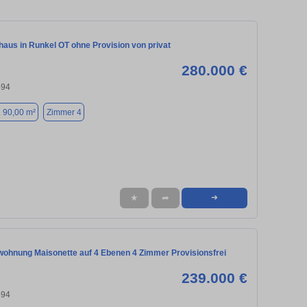
haus in Runkel OT ohne Provision von privat
280.000 €
594
. 90,00 m²
Zimmer 4
★
➦
➜
ohnung Maisonette auf 4 Ebenen 4 Zimmer Provisionsfrei
239.000 €
594