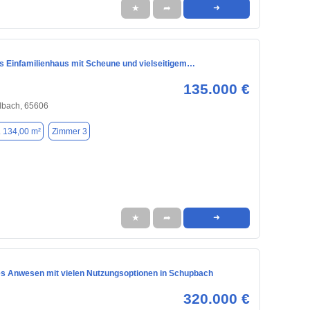
★
➦
➜
 Einfamilienhaus mit Scheune und vielseitigem…
135.000 €
lbach, 65606
. 134,00 m²
Zimmer 3
★
➦
➜
es Anwesen mit vielen Nutzungsoptionen in Schupbach
320.000 €