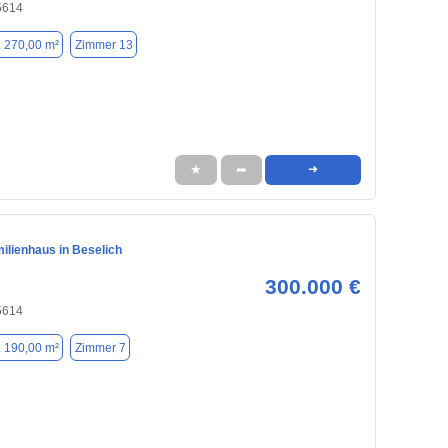
5614
. 270,00 m²
Zimmer 13
★
➦
➜
ilienhaus in Beselich
300.000 €
5614
. 190,00 m²
Zimmer 7