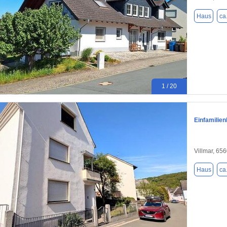
Haus
ca
1 / 20
Einfamilie
Villmar, 65
Haus
ca