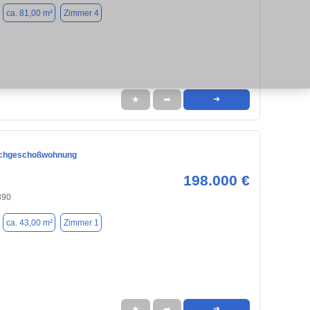
ca. 81,00 m²
Zimmer 4
★
➦
➜
chgeschoßwohnung
198.000 €
390
ca. 43,00 m²
Zimmer 1
★
➦
➜