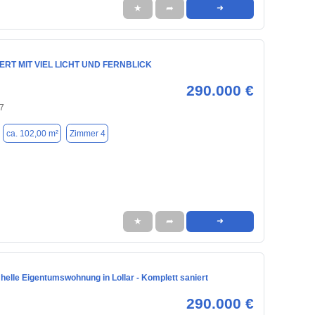
★
➦
➜
RT MIT VIEL LICHT UND FERNBLICK
290.000 €
57
ca. 102,00 m²
Zimmer 4
★
➦
➜
helle Eigentumswohnung in Lollar - Komplett saniert
290.000 €