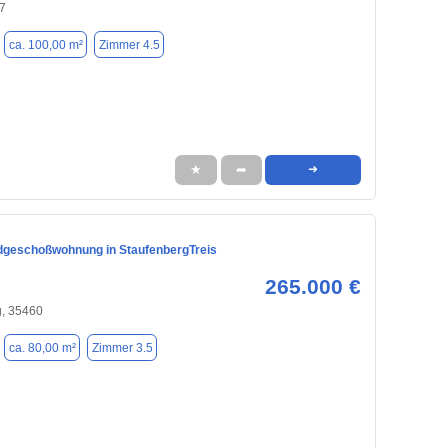
57
ca. 100,00 m²
Zimmer 4.5
★
➦
➜
Erdgeschoßwohnung in StaufenbergTreis
265.000 €
g, 35460
ca. 80,00 m²
Zimmer 3.5