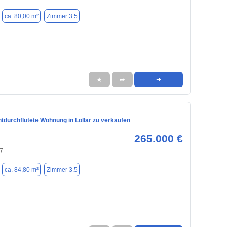
ca. 80,00 m²
Zimmer 3.5
★
➦
➜
htdurchflutete Wohnung in Lollar zu verkaufen
265.000 €
57
ca. 84,80 m²
Zimmer 3.5