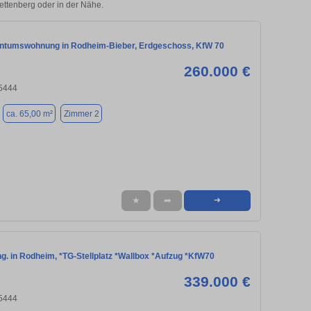
Wettenberg oder in der Nähe.
ntumswohnung in Rodheim-Bieber, Erdgeschoss, KfW 70
260.000 €
35444
ca. 65,00 m²
Zimmer 2
★
➦
➜
g. in Rodheim, *TG-Stellplatz *Wallbox *Aufzug *KfW70
339.000 €
35444