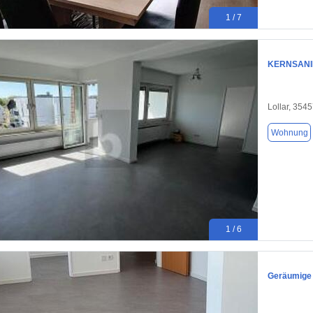
1 / 7
KERNSANIE
Lollar, 354
Wohnung
1 / 6
Geräumige 