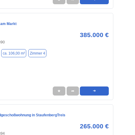
 am Markt
385.000 €
390
ca. 106,00 m²
Zimmer 4
★
➦
➜
Erdgeschoßwohnung in StaufenbergTreis
265.000 €
394