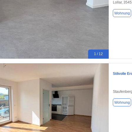
Lollar, 354
Wohnung
1 / 12
Stilvolle 
Staufenber
Wohnung