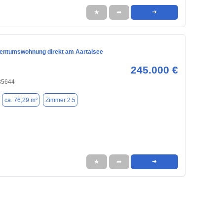
★
➦
➜
entumswohnung direkt am Aartalsee
245.000 €
35644
ca. 76,29 m²
Zimmer 2.5
★
➦
➜