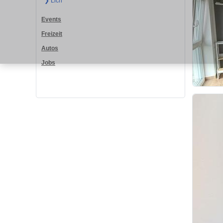
❯ Lich
Events
Freizeit
Autos
Jobs