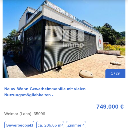
1 / 29
Neuw. Wohn GewerbeImmobilie mit vielen
Nutzungsmöglichkeiten -…
749.000 €
Weimar (Lahn), 35096
Gewerbeobjekt
ca. 286,66 m²
Zimmer 4