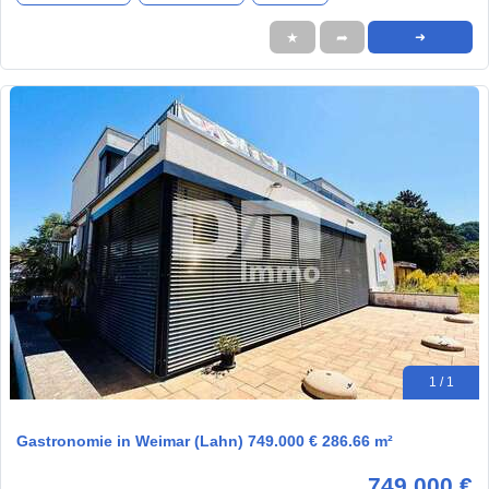
★
➦
➜
1 / 1
Gastronomie in Weimar (Lahn) 749.000 € 286.66 m²
749.000 €