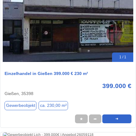
1 / 1
Einzelhandel in Gießen 399.000 € 230 m²
399.000 €
Gießen, 35398
Gewerbeobjekt
ca. 230,00 m²
★
➦
➜