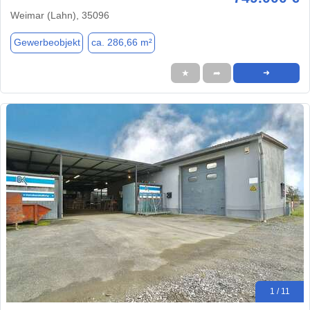
Weimar (Lahn), 35096
Gewerbeobjekt
ca. 286,66 m²
★
➦
➜
1 / 11