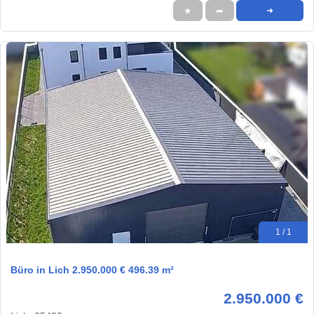
★
➦
➜
1 / 1
Büro in Lich 2.950.000 € 496.39 m²
2.950.000 €