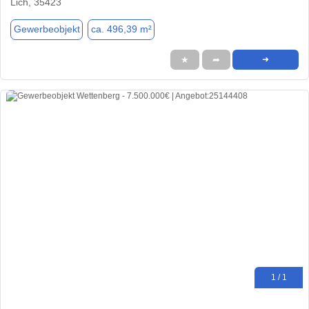
Lich, 35423
Gewerbeobjekt
ca. 496,39 m²
★
➦
➜
1 / 1