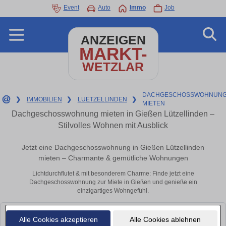
Event
Auto
Immo
Job
ANZEIGEN
MARKT-
WETZLAR
DACHGESCHOSSWOHNUNG
❯
IMMOBILIEN
❯
LUETZELLINDEN
❯
MIETEN
Dachgeschosswohnung mieten in Gießen Lützellinden –
Stilvolles Wohnen mit Ausblick
Jetzt eine Dachgeschosswohnung in Gießen Lützellinden
mieten – Charmante & gemütliche Wohnungen
Lichtdurchflutet & mit besonderem Charme: Finde jetzt eine
Dachgeschosswohnung zur Miete in Gießen und genieße ein
einzigartiges Wohngefühl.
Leider konnten wir derzeit keine passenden Objekte finden. Schauen Sie
Alle Cookies akzeptieren
Alle Cookies ablehnen
bald wieder vorbei!