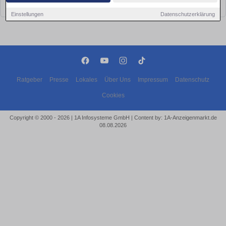
bald wieder vorbei!
Einstellungen
Datenschutzerklärung
Ratgeber
Presse
Lokales
Über Uns
Impressum
Datenschutz
Cookies
Copyright © 2000 - 2026 | 1A Infosysteme GmbH | Content by: 1A-Anzeigenmarkt.de
08.08.2026