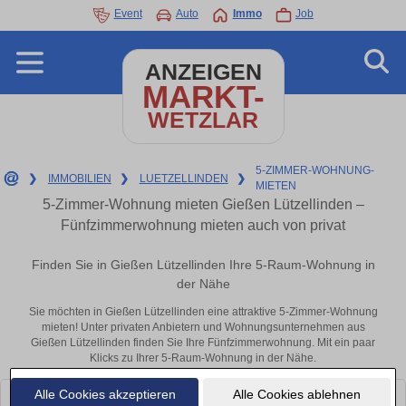
Event
Auto
Immo
Job
ANZEIGEN
MARKT-
WETZLAR
5-ZIMMER-WOHNUNG-
❯
IMMOBILIEN
❯
LUETZELLINDEN
❯
MIETEN
5-Zimmer-Wohnung mieten Gießen Lützellinden –
Fünfzimmerwohnung mieten auch von privat
Finden Sie in Gießen Lützellinden Ihre 5-Raum-Wohnung in
der Nähe
Sie möchten in Gießen Lützellinden eine attraktive 5-Zimmer-Wohnung
mieten! Unter privaten Anbietern und Wohnungsunternehmen aus
Gießen Lützellinden finden Sie Ihre Fünfzimmerwohnung. Mit ein paar
Klicks zu Ihrer 5-Raum-Wohnung in der Nähe.
Alle Cookies akzeptieren
Alle Cookies ablehnen
Leider konnten wir derzeit keine passenden Objekte finden. Schauen Sie