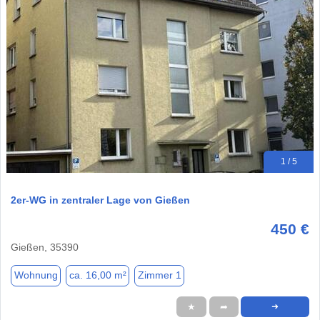
1 / 5
2er-WG in zentraler Lage von Gießen
450 €
Gießen, 35390
Wohnung
ca. 16,00 m²
Zimmer 1
★
➦
➜