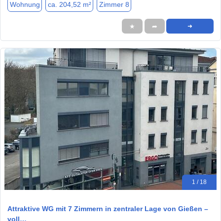
Wohnung
ca. 204,52 m²
Zimmer 8
★
➦
➜
1 / 18
Attraktive WG mit 7 Zimmern in zentraler Lage von Gießen –
voll…