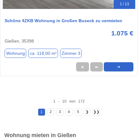
1 / 13
Schöne 4ZKB Wohnung in Großen Buseck zu vermieten
1.075 €
Gießen, 35398
Wohnung
ca. 118,00 m²
Zimmer 3
★
➦
➜
1 - 10 von 172
1
2
3
4
5
❯
❯❯
Wohnung mieten in Gießen