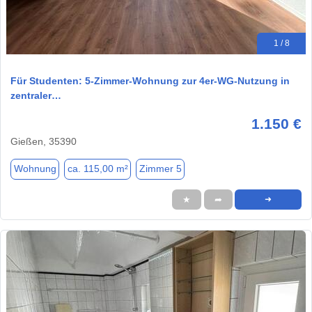
1 / 8
Für Studenten: 5-Zimmer-Wohnung zur 4er-WG-Nutzung in
zentraler…
1.150 €
Gießen, 35390
Wohnung
ca. 115,00 m²
Zimmer 5
★
➦
➜