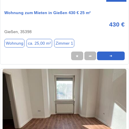
Wohnung zum Mieten in Gießen 430 € 25 m²
430 €
Gießen, 35398
Wohnung
ca. 25,00 m²
Zimmer 1
★
➦
➜