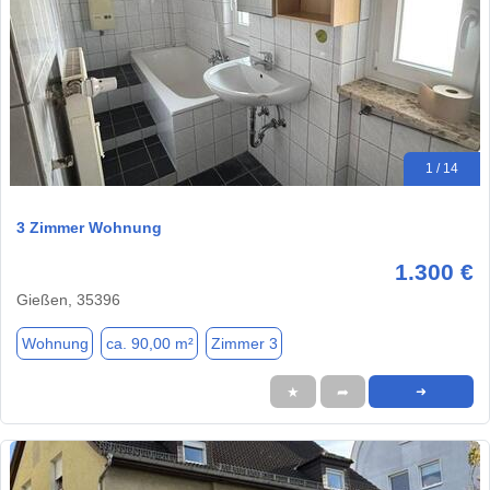
1 / 14
3 Zimmer Wohnung
1.300 €
Gießen, 35396
Wohnung
ca. 90,00 m²
Zimmer 3
★
➦
➜