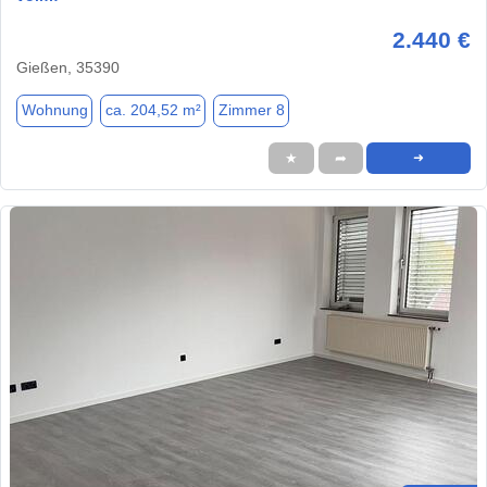
2.440 €
Gießen, 35390
Wohnung
ca. 204,52 m²
Zimmer 8
★
➦
➜