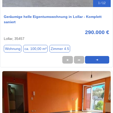
1 / 12
Geräumige helle Eigentumswohnung in Lollar - Komplett
saniert
290.000 €
Lollar, 35457
Wohnung
ca. 100,00 m²
Zimmer 4.5
★
➦
➜