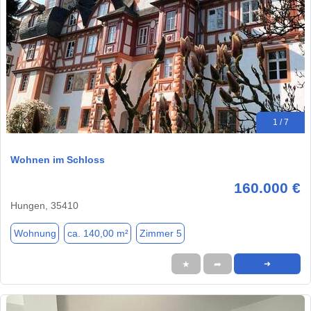
1 / 7
Wohnen im Schloss
160.000 €
Hungen, 35410
Wohnung
ca. 140,00 m²
Zimmer 5
★
➦
➜