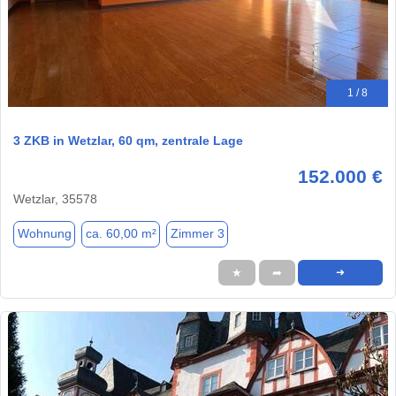
1 / 8
3 ZKB in Wetzlar, 60 qm, zentrale Lage
152.000 €
Wetzlar, 35578
Wohnung
ca. 60,00 m²
Zimmer 3
★
➦
➜