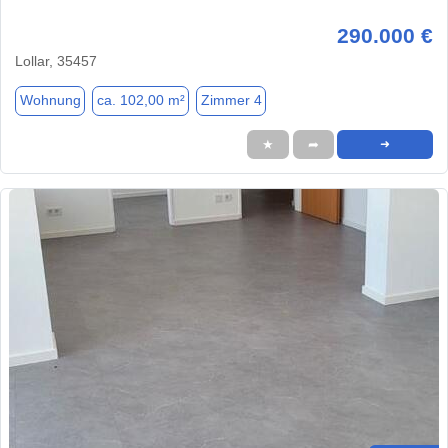
290.000 €
Lollar, 35457
Wohnung
ca. 102,00 m²
Zimmer 4
★
➦
➜