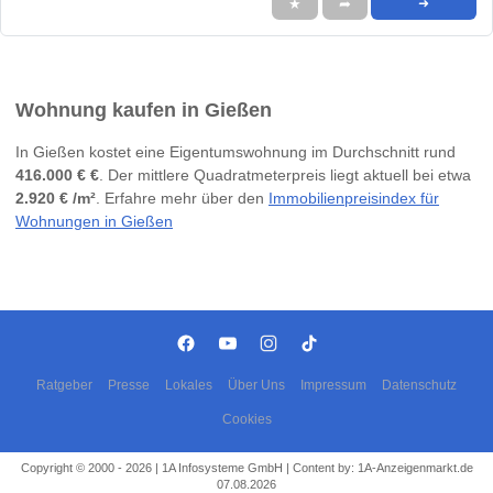
★
➦
➜
Wohnung kaufen in Gießen
In Gießen kostet eine Eigentumswohnung im Durchschnitt rund
416.000 € €
. Der mittlere Quadratmeterpreis liegt aktuell bei etwa
2.920 € /m²
. Erfahre mehr über den
Immobilienpreisindex für
Wohnungen in Gießen
Ratgeber
Presse
Lokales
Über Uns
Impressum
Datenschutz
Cookies
Copyright © 2000 - 2026 | 1A Infosysteme GmbH | Content by: 1A-Anzeigenmarkt.de
07.08.2026