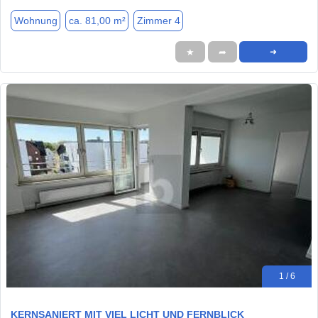
Wohnung
ca. 81,00 m²
Zimmer 4
★
➦
➜
1 / 6
KERNSANIERT MIT VIEL LICHT UND FERNBLICK