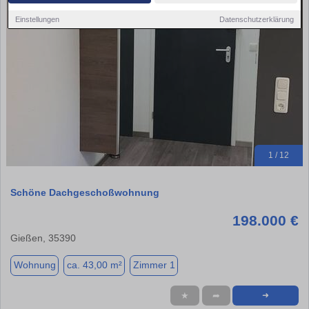
Einstellungen
Datenschutzerklärung
1 / 12
Schöne Dachgeschoßwohnung
198.000 €
Gießen, 35390
Wohnung
ca. 43,00 m²
Zimmer 1
★
➦
➜