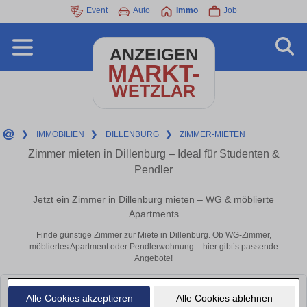
Event
Auto
Immo
Job
ANZEIGEN
MARKT-
WETZLAR
❯
IMMOBILIEN
❯
DILLENBURG
❯
ZIMMER-MIETEN
Zimmer mieten in Dillenburg – Ideal für Studenten &
Pendler
Jetzt ein Zimmer in Dillenburg mieten – WG & möblierte
Apartments
Finde günstige Zimmer zur Miete in Dillenburg. Ob WG-Zimmer,
möbliertes Apartment oder Pendlerwohnung – hier gibt’s passende
Angebote!
Leider konnten wir derzeit keine passenden Objekte finden. Schauen Sie
Alle Cookies akzeptieren
Alle Cookies ablehnen
bald wieder vorbei!