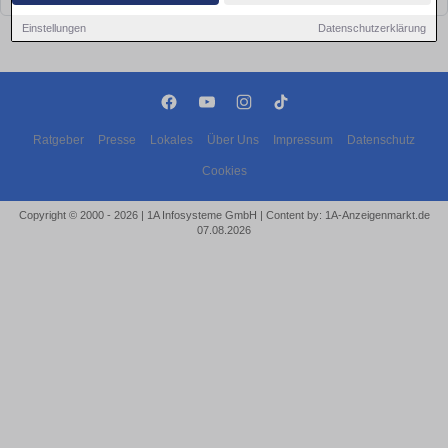
Einstellungen
Datenschutzerklärung
Ratgeber
Presse
Lokales
Über Uns
Impressum
Datenschutz
Cookies
Copyright © 2000 - 2026 | 1A Infosysteme GmbH | Content by: 1A-Anzeigenmarkt.de
07.08.2026