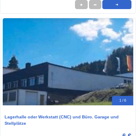
★
➦
➜
1 / 6
Lagerhalle oder Werkstatt (CNC) und Büro. Garage und
Stellplätze
6 €