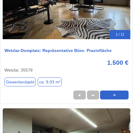
1 / 11
Wetzlar-Domplatz: Repräsentative Büro- Praxisfläche
1.500 €
Wetzlar, 35578
Gewerbeobjekt
ca. 9,93 m²
★
➦
➜