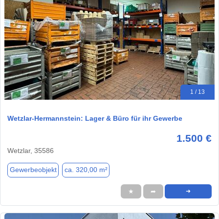
1 / 13
Wetzlar-Hermannstein: Lager & Büro für ihr Gewerbe
1.500 €
Wetzlar, 35586
Gewerbeobjekt
ca. 320,00 m²
★
➦
➜