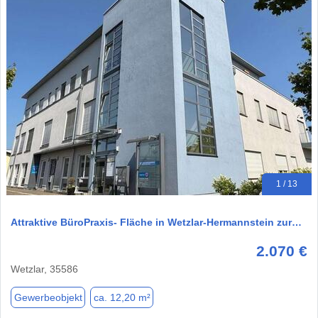
1 / 13
Attraktive BüroPraxis- Fläche in Wetzlar-Hermannstein zur…
2.070 €
Wetzlar, 35586
Gewerbeobjekt
ca. 12,20 m²