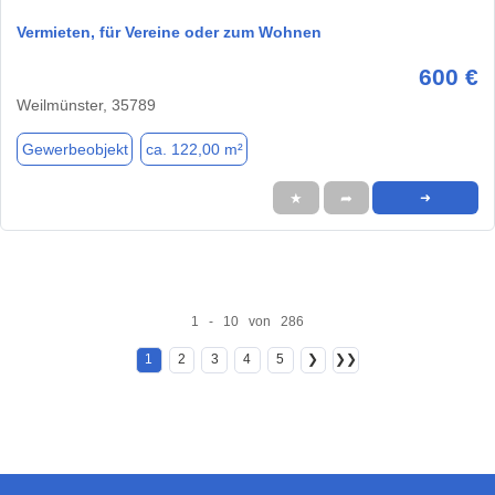
Vermieten, für Vereine oder zum Wohnen
600 €
Weilmünster, 35789
Gewerbeobjekt
ca. 122,00 m²
★
➦
➜
1 - 10 von 286
1
2
3
4
5
❯
❯❯