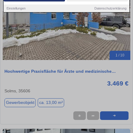
Einstellungen
Datenschutzerklärung
1 / 10
Hochwertige Praxisfläche für Ärzte und medizinische…
3.469 €
Solms, 35606
Gewerbeobjekt
ca. 13,00 m²
★
➦
➜