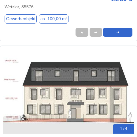
Wetzlar, 35576
Gewerbeobjekt
ca. 100,00 m²
★
➦
➜
1 / 4