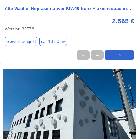
Alte Wache: Repräsentativer KfW40 Büro-Praxisneubau in…
2.565 €
Wetzlar, 35578
Gewerbeobjekt
ca. 13,50 m²
★
➦
➜