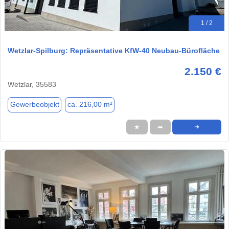
1 / 2
Wetzlar-Spilburg: Repräsentative KfW-40 Neubau-Bürofläche
2.150 €
Wetzlar, 35583
Gewerbeobjekt
ca. 216,00 m²
★
➦
➜