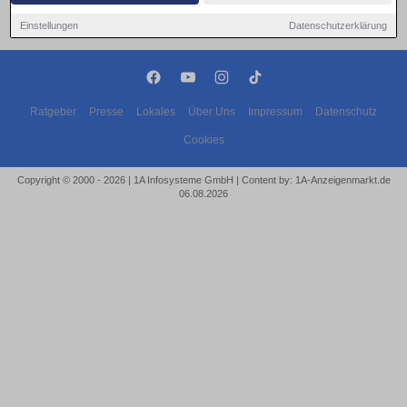
Einstellungen
Datenschutzerklärung
Ratgeber
Presse
Lokales
Über Uns
Impressum
Datenschutz
Cookies
Copyright © 2000 - 2026 | 1A Infosysteme GmbH | Content by: 1A-Anzeigenmarkt.de
06.08.2026