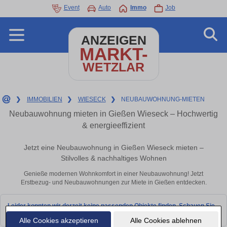
Event
Auto
Immo
Job
ANZEIGEN
MARKT-
WETZLAR
❯
IMMOBILIEN
❯
WIESECK
❯
NEUBAUWOHNUNG-MIETEN
Neubauwohnung mieten in Gießen Wieseck – Hochwertig
& energieeffizient
Jetzt eine Neubauwohnung in Gießen Wieseck mieten –
Stilvolles & nachhaltiges Wohnen
Genieße modernen Wohnkomfort in einer Neubauwohnung! Jetzt
Erstbezug- und Neubauwohnungen zur Miete in Gießen entdecken.
Leider konnten wir derzeit keine passenden Objekte finden. Schauen Sie
bald wieder vorbei!
Alle Cookies akzeptieren
Alle Cookies ablehnen