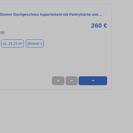
 Zimmer Dachgeschoss Appartement mit Pantryküche und…
260 €
396
ca. 24,23 m²
Zimmer 1
★
➦
➜