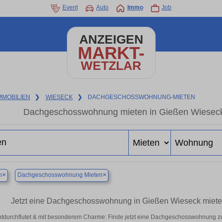
Event
Auto
Immo
Job
ANZEIGEN
MARKT-
WETZLAR
MMOBILIEN
❯
WIESECK
❯
DACHGESCHOSSWOHNUNG-MIETEN
Dachgeschosswohnung mieten in Gießen Wieseck –
×
×
n
Dachgeschosswohnung Mieten
Jetzt eine Dachgeschosswohnung in Gießen Wieseck miet
htdurchflutet & mit besonderem Charme: Finde jetzt eine Dachgeschosswohnung zu