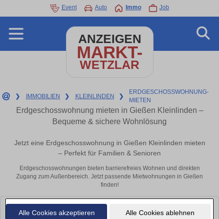
Event
Auto
Immo
Job
ANZEIGEN
MARKT-
WETZLAR
ERDGESCHOSSWOHNUNG-
❯
IMMOBILIEN
❯
KLEINLINDEN
❯
MIETEN
Erdgeschosswohnung mieten in Gießen Kleinlinden –
Bequeme & sichere Wohnlösung
Jetzt eine Erdgeschosswohnung in Gießen Kleinlinden mieten
– Perfekt für Familien & Senioren
Erdgeschosswohnungen bieten barrierefreies Wohnen und direkten
Zugang zum Außenbereich. Jetzt passende Mietwohnungen in Gießen
finden!
Leider konnten wir derzeit keine passenden Objekte finden. Schauen Sie
Alle Cookies akzeptieren
Alle Cookies ablehnen
bald wieder vorbei!