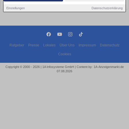
bald wieder vorbei!
Einstellungen
Datenschutzerklärung
Ratgeber
Presse
Lokales
Über Uns
Impressum
Datenschutz
Cookies
Copyright © 2000 - 2026 | 1A Infosysteme GmbH | Content by: 1A-Anzeigenmarkt.de
07.08.2026