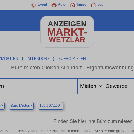
Event
Auto
Immo
Job
ANZEIGEN
MARKT-
WETZLAR
MMOBILIEN
❯
ALLENDORF
❯
BUERO-MIETEN
Büro mieten Gießen Allendorf - Eigentumswohnung 
×
×
×
n
Büro Mieten
101,107,119
Finden Sie hier Ihre Büro zum mieten 
en Sie in Gießen Allendorf eine Büro zum mieten? Finden Sie hier eine große Au