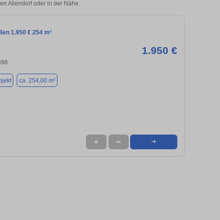
ßen Allendorf oder in der Nähe.
ßen 1.950 € 254 m²
1.950 €
398
jekt
ca. 254,00 m²
★
➦
➜