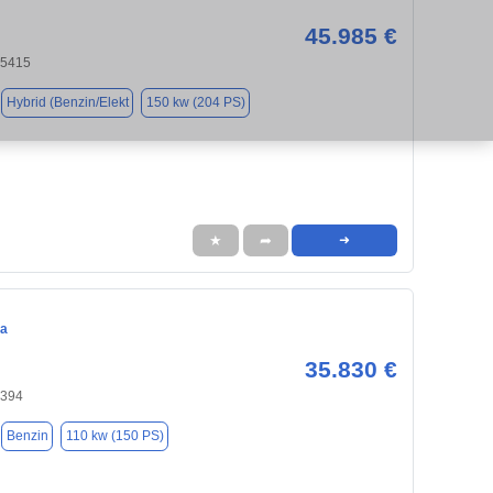
45.985 €
35415
Hybrid (Benzin/Elekt
150 kw (204 PS)
★
➦
➜
ca
35.830 €
5394
Benzin
110 kw (150 PS)